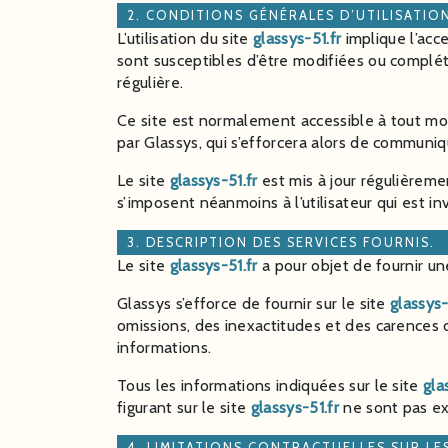
2. CONDITIONS GÉNÉRALES D’UTILISATION
L’utilisation du site
glassys-51.fr
implique l’acce
sont susceptibles d’être modifiées ou complét
régulière.
Ce site est normalement accessible à tout mo
par Glassys, qui s’efforcera alors de communiq
Le site
glassys-51.fr
est mis à jour régulièrem
s’imposent néanmoins à l’utilisateur qui est in
3. DESCRIPTION DES SERVICES FOURNIS.
Le site
glassys-51.fr
a pour objet de fournir un
Glassys s’efforce de fournir sur le site
glassys-
omissions, des inexactitudes et des carences da
informations.
Tous les informations indiquées sur le site
gla
figurant sur le site
glassys-51.fr
ne sont pas exh
4. LIMITATIONS CONTRACTUELLES SUR L