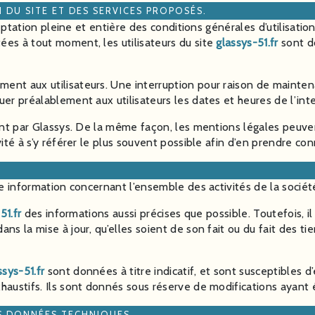
 DU SITE ET DES SERVICES PROPOSÉS.
ptation pleine et entière des conditions générales d’utilisation 
ées à tout moment, les utilisateurs du site
glassys-51.fr
sont do
ment aux utilisateurs. Une interruption pour raison de mainte
uer préalablement aux utilisateurs les dates et heures de l’int
ent par Glassys. De la même façon, les mentions légales peuve
vité à s’y référer le plus souvent possible afin d’en prendre co
e information concernant l’ensemble des activités de la sociét
51.fr
des informations aussi précises que possible. Toutefois, 
ns la mise à jour, qu’elles soient de son fait ou du fait des tie
ssys-51.fr
sont données à titre indicatif, et sont susceptibles d
austifs. Ils sont donnés sous réserve de modifications ayant 
ES DONNÉES TECHNIQUES.