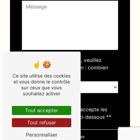
Vous n'êtes pas un robot, veuillez
répondre à cette question : combien
font trois plus sept ?
Ce site utilise des cookies
et vous donne le contrôle
sur ceux que vous
souhaitez activer
En cochant cette case, j'accepte les
Tout accepter
conditions particulières ci-dessous **
Tout refuser
Personnaliser
ENVOYER