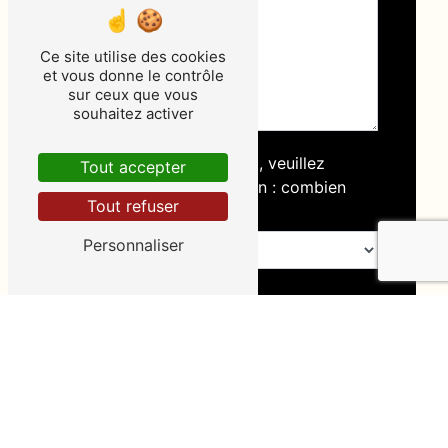
Ce site utilise des cookies
et vous donne le contrôle
sur ceux que vous
souhaitez activer
Vous n'êtes pas un robot, veuillez
Tout accepter
répondre à cette question : combien
Tout refuser
font sept plus neuf ?
Personnaliser
En cochant cette case, j'accepte les
conditions particulières ci-dessous **
ENVOYER